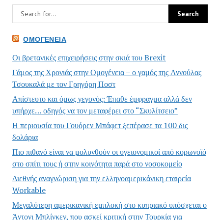
ΟΜΟΓΈΝΕΙΑ
Οι βρετανικές επιχειρήσεις στην σκιά του Brexit
Γάμος της Χρονιάς στην Ομογένεια – ο γαμός της Αννούλας
Τσουκαλά με τον Γρηγόρη Ποστ
Απίστευτο και όμως γεγονός: Έπαθε έμφραγμα αλλά δεν
υπήρχε… οδηγός να τον μεταφέρει στο “Σκυλίτσειο”
Η περιουσία του Γουόρεν Μπάφετ ξεπέρασε τα 100 δις
δολάρια
Πιο πιθανό είναι να μολυνθούν οι υγειονομικοί από κορωνοϊό
στο σπίτι τους ή στην κοινότητα παρά στο νοσοκομείο
Διεθνής αναγνώριση για την ελληνοαμερικάνικη εταιρεία
Workable
Μεγαλύτερη αμερικανική εμπλοκή στο κυπριακό υπόσχεται ο
Άντονι Μπλίνκεν, που ασκεί κριτική στην Τουρκία για