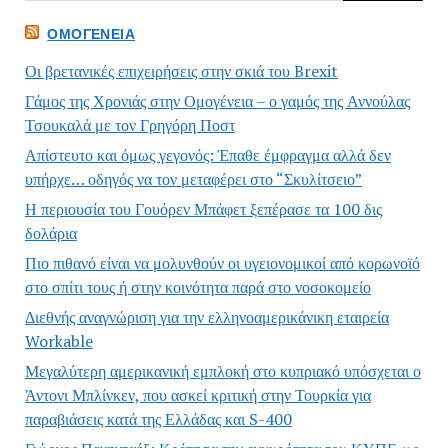
ΟΜΟΓΈΝΕΙΑ
Οι βρετανικές επιχειρήσεις στην σκιά του Brexit
Γάμος της Χρονιάς στην Ομογένεια – ο γαμός της Αννούλας
Τσουκαλά με τον Γρηγόρη Ποστ
Απίστευτο και όμως γεγονός: Έπαθε έμφραγμα αλλά δεν
υπήρχε… οδηγός να τον μεταφέρει στο “Σκυλίτσειο”
Η περιουσία του Γουόρεν Μπάφετ ξεπέρασε τα 100 δις
δολάρια
Πιο πιθανό είναι να μολυνθούν οι υγειονομικοί από κορωνοϊό
στο σπίτι τους ή στην κοινότητα παρά στο νοσοκομείο
Διεθνής αναγνώριση για την ελληνοαμερικάνικη εταιρεία
Workable
Μεγαλύτερη αμερικανική εμπλοκή στο κυπριακό υπόσχεται ο
Άντονι Μπλίνκεν, που ασκεί κριτική στην Τουρκία για
παραβιάσεις κατά της Ελλάδας και S-400