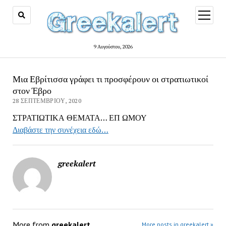
open
menu
9 Αυγούστου, 2026
Μια Εβρίτισσα γράφει τι προσφέρουν οι στρατιωτικοί
στον Έβρο
28 ΣΕΠΤΕΜΒΡΊΟΥ, 2020
ΣΤΡΑΤΙΩΤΙΚΑ ΘΕΜΑΤΑ… ΕΠ ΩΜΟΥ
Διαβάστε την συνέχεια εδώ…
greekalert
More from
greekalert
More posts in greekalert »