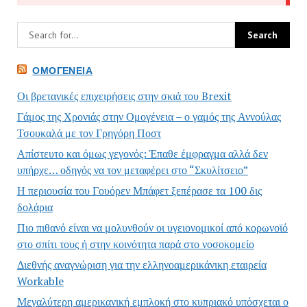
ΟΜΟΓΈΝΕΙΑ
Οι βρετανικές επιχειρήσεις στην σκιά του Brexit
Γάμος της Χρονιάς στην Ομογένεια – ο γαμός της Αννούλας
Τσουκαλά με τον Γρηγόρη Ποστ
Απίστευτο και όμως γεγονός: Έπαθε έμφραγμα αλλά δεν
υπήρχε… οδηγός να τον μεταφέρει στο “Σκυλίτσειο”
Η περιουσία του Γουόρεν Μπάφετ ξεπέρασε τα 100 δις
δολάρια
Πιο πιθανό είναι να μολυνθούν οι υγειονομικοί από κορωνοϊό
στο σπίτι τους ή στην κοινότητα παρά στο νοσοκομείο
Διεθνής αναγνώριση για την ελληνοαμερικάνικη εταιρεία
Workable
Μεγαλύτερη αμερικανική εμπλοκή στο κυπριακό υπόσχεται ο