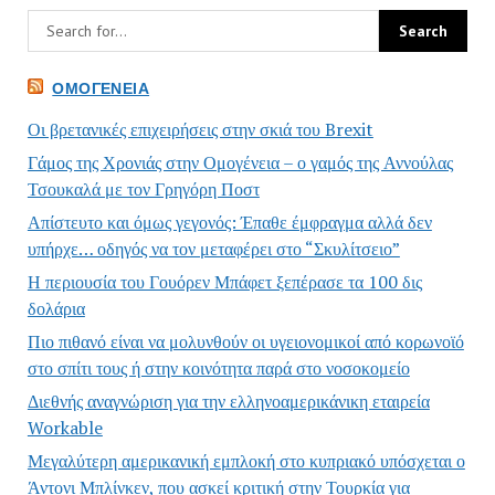
ΟΜΟΓΈΝΕΙΑ
Οι βρετανικές επιχειρήσεις στην σκιά του Brexit
Γάμος της Χρονιάς στην Ομογένεια – ο γαμός της Αννούλας
Τσουκαλά με τον Γρηγόρη Ποστ
Απίστευτο και όμως γεγονός: Έπαθε έμφραγμα αλλά δεν
υπήρχε… οδηγός να τον μεταφέρει στο “Σκυλίτσειο”
Η περιουσία του Γουόρεν Μπάφετ ξεπέρασε τα 100 δις
δολάρια
Πιο πιθανό είναι να μολυνθούν οι υγειονομικοί από κορωνοϊό
στο σπίτι τους ή στην κοινότητα παρά στο νοσοκομείο
Διεθνής αναγνώριση για την ελληνοαμερικάνικη εταιρεία
Workable
Μεγαλύτερη αμερικανική εμπλοκή στο κυπριακό υπόσχεται ο
Άντονι Μπλίνκεν, που ασκεί κριτική στην Τουρκία για