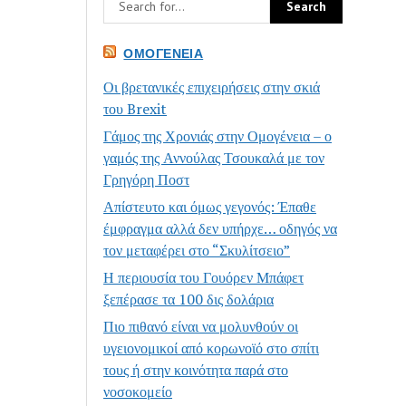
ΟΜΟΓΈΝΕΙΑ
Οι βρετανικές επιχειρήσεις στην σκιά
του Brexit
Γάμος της Χρονιάς στην Ομογένεια – ο
γαμός της Αννούλας Τσουκαλά με τον
Γρηγόρη Ποστ
Απίστευτο και όμως γεγονός: Έπαθε
έμφραγμα αλλά δεν υπήρχε… οδηγός να
τον μεταφέρει στο “Σκυλίτσειο”
Η περιουσία του Γουόρεν Μπάφετ
ξεπέρασε τα 100 δις δολάρια
Πιο πιθανό είναι να μολυνθούν οι
υγειονομικοί από κορωνοϊό στο σπίτι
τους ή στην κοινότητα παρά στο
νοσοκομείο