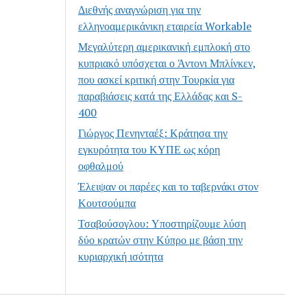
Διεθνής αναγνώριση για την
ελληνοαμερικάνικη εταιρεία Workable
Μεγαλύτερη αμερικανική εμπλοκή στο
κυπριακό υπόσχεται ο Άντονι Μπλίνκεν,
που ασκεί κριτική στην Τουρκία για
παραβιάσεις κατά της Ελλάδας και S-
400
Γιώργος Πενηνταέξ: Κράτησα την
εγκυρότητα του ΚΥΠΕ ως κόρη
οφθαλμού
Έλειψαν οι παρέες και το ταβερνάκι στον
Κουτσούμπα
Τσαβούσογλου: Υποστηρίζουμε λύση
δύο κρατών στην Κύπρο με βάση την
κυριαρχική ισότητα