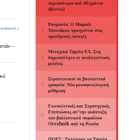
greekalert »
στάν –
ικό