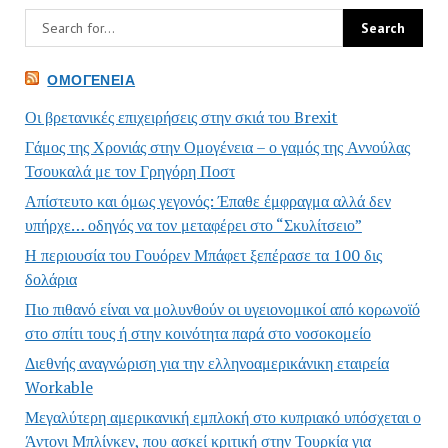
ΟΜΟΓΈΝΕΙΑ
Οι βρετανικές επιχειρήσεις στην σκιά του Brexit
Γάμος της Χρονιάς στην Ομογένεια – ο γαμός της Αννούλας
Τσουκαλά με τον Γρηγόρη Ποστ
Απίστευτο και όμως γεγονός: Έπαθε έμφραγμα αλλά δεν
υπήρχε… οδηγός να τον μεταφέρει στο “Σκυλίτσειο”
Η περιουσία του Γουόρεν Μπάφετ ξεπέρασε τα 100 δις
δολάρια
Πιο πιθανό είναι να μολυνθούν οι υγειονομικοί από κορωνοϊό
στο σπίτι τους ή στην κοινότητα παρά στο νοσοκομείο
Διεθνής αναγνώριση για την ελληνοαμερικάνικη εταιρεία
Workable
Μεγαλύτερη αμερικανική εμπλοκή στο κυπριακό υπόσχεται ο
Άντονι Μπλίνκεν, που ασκεί κριτική στην Τουρκία για