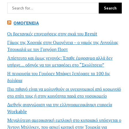
ΟΜΟΓΈΝΕΙΑ
Οι βρετανικές επιχειρήσεις στην σκιά του Brexit
Γάμος της Χρονιάς στην Ομογένεια – ο γαμός της Αννούλας
Τσουκαλά με τον Γρηγόρη Ποστ
Απίστευτο και όμως γεγονός: Έπαθε έμφραγμα αλλά δεν
υπήρχε… οδηγός να τον μεταφέρει στο “Σκυλίτσειο”
Η περιουσία του Γουόρεν Μπάφετ ξεπέρασε τα 100 δις
δολάρια
Πιο πιθανό είναι να μολυνθούν οι υγειονομικοί από κορωνοϊό
στο σπίτι τους ή στην κοινότητα παρά στο νοσοκομείο
Διεθνής αναγνώριση για την ελληνοαμερικάνικη εταιρεία
Workable
Μεγαλύτερη αμερικανική εμπλοκή στο κυπριακό υπόσχεται ο
Άντονι Μπλίνκεν, που ασκεί κριτική στην Τουρκία για