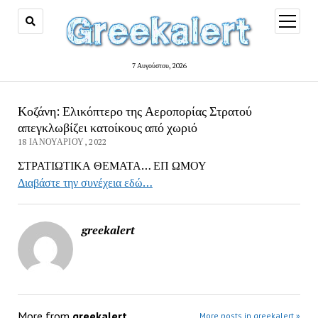
open
menu
7 Αυγούστου, 2026
Κοζάνη: Ελικόπτερο της Αεροπορίας Στρατού
απεγκλωβίζει κατοίκους από χωριό
18 ΙΑΝΟΥΑΡΊΟΥ, 2022
ΣΤΡΑΤΙΩΤΙΚΑ ΘΕΜΑΤΑ… ΕΠ ΩΜΟΥ
Διαβάστε την συνέχεια εδώ…
greekalert
More from
greekalert
More posts in greekalert »