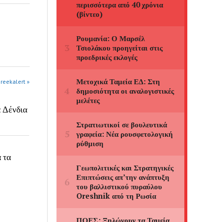
greekalert »
α Δένδια
 τα