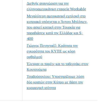
Διεθνής αναγνώριση για την
ελληνοαμερικάνικη εταιρεία Workable
Μεγαλύτερη αμερικανική εμπλοκή στο
κυπριακό υπόσχεται ο Άντονι Μπλίνκεν,
που ασκεί κριτική στην Τουρκία για
παραβιάσεις κατά της Ελλάδας και S-
400
Γιώργος Πενηνταέξ: Κράτησα την
εγκυρότητα του ΚΥΠΕ ως κόρη
οφθαλμού
Έλειψαν οι παρέες και το ταβερνάκι στον
Κουτσούμπα
Τσαβούσογλου: Υποστηρίζουμε λύση
δύο κρατών στην Κύπρο με βάση την
κυριαρχική ισότητα