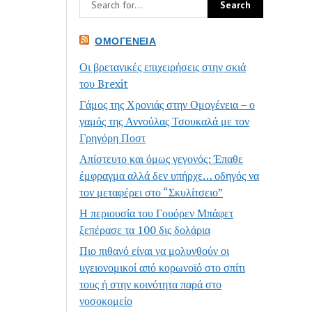
ΟΜΟΓΈΝΕΙΑ
Οι βρετανικές επιχειρήσεις στην σκιά
του Brexit
Γάμος της Χρονιάς στην Ομογένεια – ο
γαμός της Αννούλας Τσουκαλά με τον
Γρηγόρη Ποστ
Απίστευτο και όμως γεγονός: Έπαθε
έμφραγμα αλλά δεν υπήρχε… οδηγός να
τον μεταφέρει στο “Σκυλίτσειο”
Η περιουσία του Γουόρεν Μπάφετ
ξεπέρασε τα 100 δις δολάρια
Πιο πιθανό είναι να μολυνθούν οι
υγειονομικοί από κορωνοϊό στο σπίτι
τους ή στην κοινότητα παρά στο
νοσοκομείο