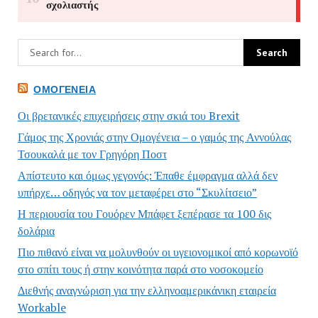
ΟΜΟΓΈΝΕΙΑ
Οι βρετανικές επιχειρήσεις στην σκιά του Brexit
Γάμος της Χρονιάς στην Ομογένεια – ο γαμός της Αννούλας
Τσουκαλά με τον Γρηγόρη Ποστ
Απίστευτο και όμως γεγονός: Έπαθε έμφραγμα αλλά δεν
υπήρχε… οδηγός να τον μεταφέρει στο “Σκυλίτσειο”
Η περιουσία του Γουόρεν Μπάφετ ξεπέρασε τα 100 δις
δολάρια
Πιο πιθανό είναι να μολυνθούν οι υγειονομικοί από κορωνοϊό
στο σπίτι τους ή στην κοινότητα παρά στο νοσοκομείο
Διεθνής αναγνώριση για την ελληνοαμερικάνικη εταιρεία
Workable