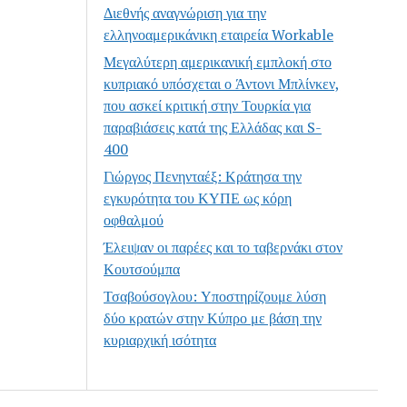
Διεθνής αναγνώριση για την
ελληνοαμερικάνικη εταιρεία Workable
Μεγαλύτερη αμερικανική εμπλοκή στο
κυπριακό υπόσχεται ο Άντονι Μπλίνκεν,
που ασκεί κριτική στην Τουρκία για
παραβιάσεις κατά της Ελλάδας και S-
400
Γιώργος Πενηνταέξ: Κράτησα την
εγκυρότητα του ΚΥΠΕ ως κόρη
οφθαλμού
Έλειψαν οι παρέες και το ταβερνάκι στον
Κουτσούμπα
Τσαβούσογλου: Υποστηρίζουμε λύση
δύο κρατών στην Κύπρο με βάση την
κυριαρχική ισότητα