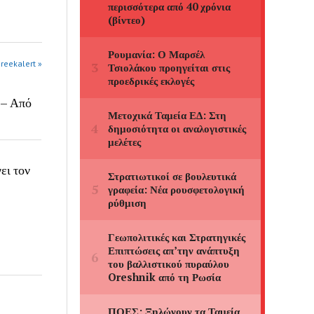
greekalert »
 – Από
ει τον