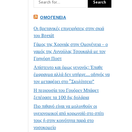
ΟΜΟΓΈΝΕΙΑ
Οι βρετανικές επιχειρήσεις στην σκιά
του Brexit
Γάμος της Χρονιάς στην Ομογένεια – ο
γαμός της Αννούλας Τσουκαλά με τον
Γρηγόρη Ποστ
Απίστευτο και όμως γεγονός: Έπαθε
έμφραγμα αλλά δεν υπήρχε… οδηγός να
τον μεταφέρει στο “Σκυλίτσειο”
Η περιουσία του Γουόρεν Μπάφετ
ξεπέρασε τα 100 δις δολάρια
Πιο πιθανό είναι να μολυνθούν οι
υγειονομικοί από κορωνοϊό στο σπίτι
τους ή στην κοινότητα παρά στο
νοσοκομείο