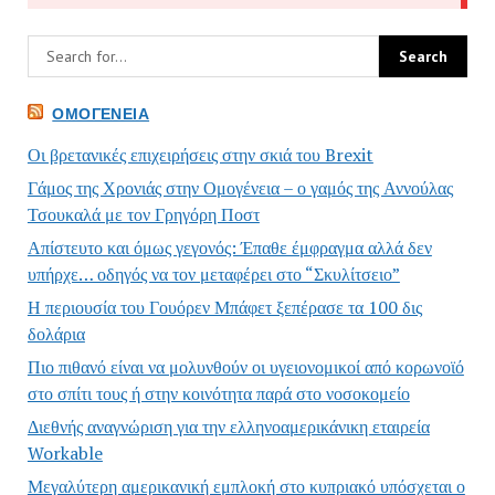
ΟΜΟΓΈΝΕΙΑ
Οι βρετανικές επιχειρήσεις στην σκιά του Brexit
Γάμος της Χρονιάς στην Ομογένεια – ο γαμός της Αννούλας
Τσουκαλά με τον Γρηγόρη Ποστ
Απίστευτο και όμως γεγονός: Έπαθε έμφραγμα αλλά δεν
υπήρχε… οδηγός να τον μεταφέρει στο “Σκυλίτσειο”
Η περιουσία του Γουόρεν Μπάφετ ξεπέρασε τα 100 δις
δολάρια
Πιο πιθανό είναι να μολυνθούν οι υγειονομικοί από κορωνοϊό
στο σπίτι τους ή στην κοινότητα παρά στο νοσοκομείο
Διεθνής αναγνώριση για την ελληνοαμερικάνικη εταιρεία
Workable
Μεγαλύτερη αμερικανική εμπλοκή στο κυπριακό υπόσχεται ο