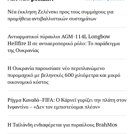
Νέα έκκληση Ζελένσκι προς τους συμμάχους για
προμήθεια αντιβαλλιστικών συστημάτων
Αντιαρματικοί πύραυλοι AGM-114L Longbow
Hellfire II σε αντιαεροπορικό ρόλο: Το παράδειγμα
της Ουκρανίας
Η Ουκρανία παρουσίασε νέο περιπλανώμενο
πυρομαχικό με βεληνεκές 600 χιλιόμετρα και μικρό
οικονομικό κόστος
Ρήγμα Καναδά–FIFA: Ο Κάρνεϊ γυρίζει την πλάτη στον
Ινφαντίνο – «Δεν τον εμπιστεύομαι πλέον»
Η Ταϊλάνδη ενδιαφέρεται για πυραύλους BrahMos