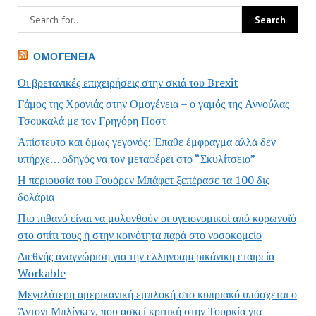
ΟΜΟΓΈΝΕΙΑ
Οι βρετανικές επιχειρήσεις στην σκιά του Brexit
Γάμος της Χρονιάς στην Ομογένεια – ο γαμός της Αννούλας
Τσουκαλά με τον Γρηγόρη Ποστ
Απίστευτο και όμως γεγονός: Έπαθε έμφραγμα αλλά δεν
υπήρχε… οδηγός να τον μεταφέρει στο “Σκυλίτσειο”
Η περιουσία του Γουόρεν Μπάφετ ξεπέρασε τα 100 δις
δολάρια
Πιο πιθανό είναι να μολυνθούν οι υγειονομικοί από κορωνοϊό
στο σπίτι τους ή στην κοινότητα παρά στο νοσοκομείο
Διεθνής αναγνώριση για την ελληνοαμερικάνικη εταιρεία
Workable
Μεγαλύτερη αμερικανική εμπλοκή στο κυπριακό υπόσχεται ο
Άντονι Μπλίνκεν, που ασκεί κριτική στην Τουρκία για