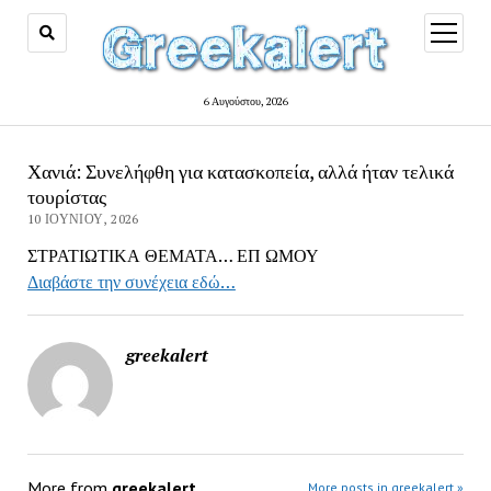
open
menu
6 Αυγούστου, 2026
Χανιά: Συνελήφθη για κατασκοπεία, αλλά ήταν τελικά
τουρίστας
10 ΙΟΥΝΊΟΥ, 2026
ΣΤΡΑΤΙΩΤΙΚΑ ΘΕΜΑΤΑ… ΕΠ ΩΜΟΥ
Διαβάστε την συνέχεια εδώ…
greekalert
More from
greekalert
More posts in greekalert »