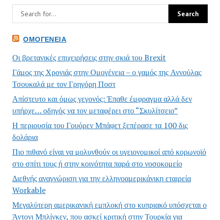
ΟΜΟΓΈΝΕΙΑ
Οι βρετανικές επιχειρήσεις στην σκιά του Brexit
Γάμος της Χρονιάς στην Ομογένεια – ο γαμός της Αννούλας
Τσουκαλά με τον Γρηγόρη Ποστ
Απίστευτο και όμως γεγονός: Έπαθε έμφραγμα αλλά δεν
υπήρχε… οδηγός να τον μεταφέρει στο “Σκυλίτσειο”
Η περιουσία του Γουόρεν Μπάφετ ξεπέρασε τα 100 δις
δολάρια
Πιο πιθανό είναι να μολυνθούν οι υγειονομικοί από κορωνοϊό
στο σπίτι τους ή στην κοινότητα παρά στο νοσοκομείο
Διεθνής αναγνώριση για την ελληνοαμερικάνικη εταιρεία
Workable
Μεγαλύτερη αμερικανική εμπλοκή στο κυπριακό υπόσχεται ο
Άντονι Μπλίνκεν, που ασκεί κριτική στην Τουρκία για