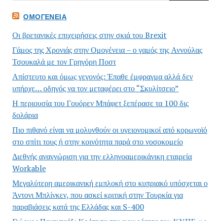
ΟΜΟΓΈΝΕΙΑ
Οι βρετανικές επιχειρήσεις στην σκιά του Brexit
Γάμος της Χρονιάς στην Ομογένεια – ο γαμός της Αννούλας
Τσουκαλά με τον Γρηγόρη Ποστ
Απίστευτο και όμως γεγονός: Έπαθε έμφραγμα αλλά δεν
υπήρχε… οδηγός να τον μεταφέρει στο “Σκυλίτσειο”
Η περιουσία του Γουόρεν Μπάφετ ξεπέρασε τα 100 δις
δολάρια
Πιο πιθανό είναι να μολυνθούν οι υγειονομικοί από κορωνοϊό
στο σπίτι τους ή στην κοινότητα παρά στο νοσοκομείο
Διεθνής αναγνώριση για την ελληνοαμερικάνικη εταιρεία
Workable
Μεγαλύτερη αμερικανική εμπλοκή στο κυπριακό υπόσχεται ο
Άντονι Μπλίνκεν, που ασκεί κριτική στην Τουρκία για
παραβιάσεις κατά της Ελλάδας και S-400