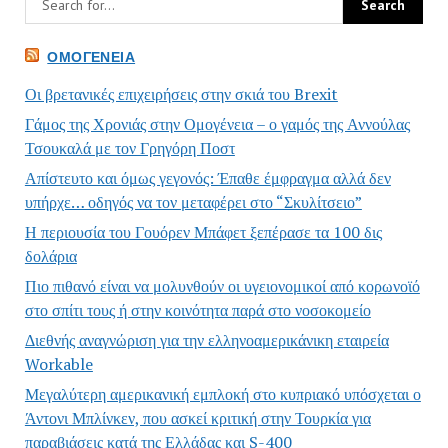
ΟΜΟΓΈΝΕΙΑ
Οι βρετανικές επιχειρήσεις στην σκιά του Brexit
Γάμος της Χρονιάς στην Ομογένεια – ο γαμός της Αννούλας
Τσουκαλά με τον Γρηγόρη Ποστ
Απίστευτο και όμως γεγονός: Έπαθε έμφραγμα αλλά δεν
υπήρχε… οδηγός να τον μεταφέρει στο “Σκυλίτσειο”
Η περιουσία του Γουόρεν Μπάφετ ξεπέρασε τα 100 δις
δολάρια
Πιο πιθανό είναι να μολυνθούν οι υγειονομικοί από κορωνοϊό
στο σπίτι τους ή στην κοινότητα παρά στο νοσοκομείο
Διεθνής αναγνώριση για την ελληνοαμερικάνικη εταιρεία
Workable
Μεγαλύτερη αμερικανική εμπλοκή στο κυπριακό υπόσχεται ο
Άντονι Μπλίνκεν, που ασκεί κριτική στην Τουρκία για
παραβιάσεις κατά της Ελλάδας και S-400