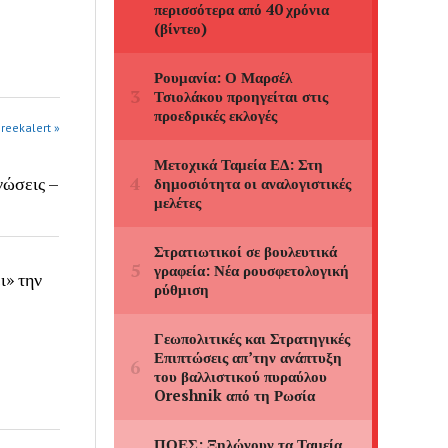
greekalert »
νώσεις –
» την