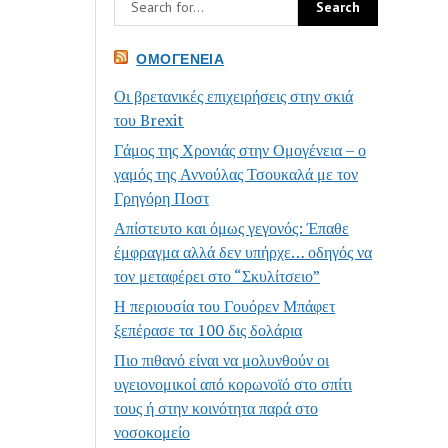
ΟΜΟΓΈΝΕΙΑ
Οι βρετανικές επιχειρήσεις στην σκιά
του Brexit
Γάμος της Χρονιάς στην Ομογένεια – ο
γαμός της Αννούλας Τσουκαλά με τον
Γρηγόρη Ποστ
Απίστευτο και όμως γεγονός: Έπαθε
έμφραγμα αλλά δεν υπήρχε… οδηγός να
τον μεταφέρει στο “Σκυλίτσειο”
Η περιουσία του Γουόρεν Μπάφετ
ξεπέρασε τα 100 δις δολάρια
Πιο πιθανό είναι να μολυνθούν οι
υγειονομικοί από κορωνοϊό στο σπίτι
τους ή στην κοινότητα παρά στο
νοσοκομείο