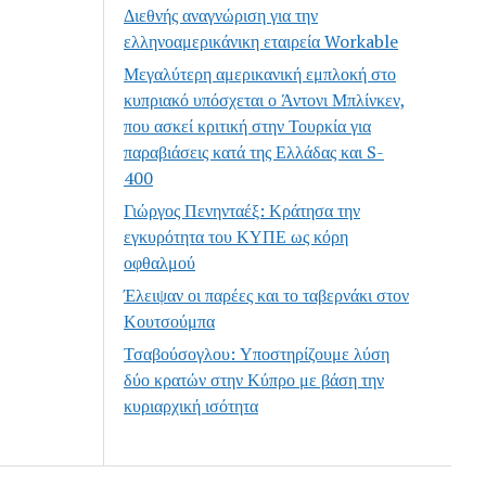
Διεθνής αναγνώριση για την
ελληνοαμερικάνικη εταιρεία Workable
Μεγαλύτερη αμερικανική εμπλοκή στο
κυπριακό υπόσχεται ο Άντονι Μπλίνκεν,
που ασκεί κριτική στην Τουρκία για
παραβιάσεις κατά της Ελλάδας και S-
400
Γιώργος Πενηνταέξ: Κράτησα την
εγκυρότητα του ΚΥΠΕ ως κόρη
οφθαλμού
Έλειψαν οι παρέες και το ταβερνάκι στον
Κουτσούμπα
Τσαβούσογλου: Υποστηρίζουμε λύση
δύο κρατών στην Κύπρο με βάση την
κυριαρχική ισότητα