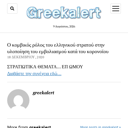
open
menu
9 Αυγούστου, 2026
Ο κομβικός ρόλος του ελληνικού στρατού στην
υλοποίηση του εμβολιασμού κατά του κορονοϊου
18 ΔΕΚΕΜΒΡΊΟΥ, 2020
ΣΤΡΑΤΙΩΤΙΚΑ ΘΕΜΑΤΑ… ΕΠ ΩΜΟΥ
Διαβάστε την συνέχεια εδώ…
greekalert
More from
greekalert
More posts in greekalert »