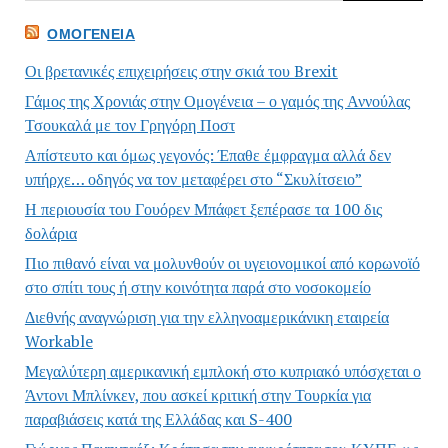
ΟΜΟΓΈΝΕΙΑ
Οι βρετανικές επιχειρήσεις στην σκιά του Brexit
Γάμος της Χρονιάς στην Ομογένεια – ο γαμός της Αννούλας
Τσουκαλά με τον Γρηγόρη Ποστ
Απίστευτο και όμως γεγονός: Έπαθε έμφραγμα αλλά δεν
υπήρχε… οδηγός να τον μεταφέρει στο “Σκυλίτσειο”
Η περιουσία του Γουόρεν Μπάφετ ξεπέρασε τα 100 δις
δολάρια
Πιο πιθανό είναι να μολυνθούν οι υγειονομικοί από κορωνοϊό
στο σπίτι τους ή στην κοινότητα παρά στο νοσοκομείο
Διεθνής αναγνώριση για την ελληνοαμερικάνικη εταιρεία
Workable
Μεγαλύτερη αμερικανική εμπλοκή στο κυπριακό υπόσχεται ο
Άντονι Μπλίνκεν, που ασκεί κριτική στην Τουρκία για
παραβιάσεις κατά της Ελλάδας και S-400