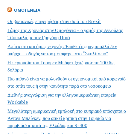
ΟΜΟΓΈΝΕΙΑ
Οι βρετανικές επιχειρήσεις στην σκιά του Brexit
Γάμος της Χρονιάς στην Ομογένεια – ο γαμός της Αννούλας
Τσουκαλά με τον Γρηγόρη Ποστ
Απίστευτο και όμως γεγονός: Έπαθε έμφραγμα αλλά δεν
υπήρχε… οδηγός να τον μεταφέρει στο “Σκυλίτσειο”
Η περιουσία του Γουόρεν Μπάφετ ξεπέρασε τα 100 δις
δολάρια
Πιο πιθανό είναι να μολυνθούν οι υγειονομικοί από κορωνοϊό
στο σπίτι τους ή στην κοινότητα παρά στο νοσοκομείο
Διεθνής αναγνώριση για την ελληνοαμερικάνικη εταιρεία
Workable
Μεγαλύτερη αμερικανική εμπλοκή στο κυπριακό υπόσχεται ο
Άντονι Μπλίνκεν, που ασκεί κριτική στην Τουρκία για
παραβιάσεις κατά της Ελλάδας και S-400