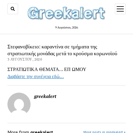
open
menu
9 Αυγούστου, 2026
Στεφανοβίκειο: καραντίνα σε τμήματα της
στρατιωτικής μονάδας μετά το κρούσμα κορωνοϊού
3 ΑΥΓΟΎΣΤΟΥ, 2020
ΣΤΡΑΤΙΩΤΙΚΑ ΘΕΜΑΤΑ… ΕΠ ΩΜΟΥ
Διαβάστε την συνέχεια εδώ…
greekalert
More from
greekalert
More posts in greekalert »