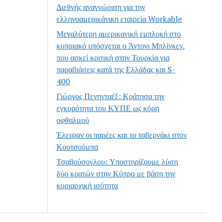
Διεθνής αναγνώριση για την
ελληνοαμερικάνικη εταιρεία Workable
Μεγαλύτερη αμερικανική εμπλοκή στο
κυπριακό υπόσχεται ο Άντονι Μπλίνκεν,
που ασκεί κριτική στην Τουρκία για
παραβιάσεις κατά της Ελλάδας και S-
400
Γιώργος Πενηνταέξ: Κράτησα την
εγκυρότητα του ΚΥΠΕ ως κόρη
οφθαλμού
Έλειψαν οι παρέες και το ταβερνάκι στον
Κουτσούμπα
Τσαβούσογλου: Υποστηρίζουμε λύση
δύο κρατών στην Κύπρο με βάση την
κυριαρχική ισότητα