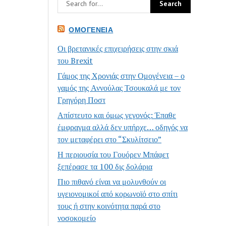
ΟΜΟΓΈΝΕΙΑ
Οι βρετανικές επιχειρήσεις στην σκιά
του Brexit
Γάμος της Χρονιάς στην Ομογένεια – ο
γαμός της Αννούλας Τσουκαλά με τον
Γρηγόρη Ποστ
Απίστευτο και όμως γεγονός: Έπαθε
έμφραγμα αλλά δεν υπήρχε… οδηγός να
τον μεταφέρει στο “Σκυλίτσειο”
Η περιουσία του Γουόρεν Μπάφετ
ξεπέρασε τα 100 δις δολάρια
Πιο πιθανό είναι να μολυνθούν οι
υγειονομικοί από κορωνοϊό στο σπίτι
τους ή στην κοινότητα παρά στο
νοσοκομείο