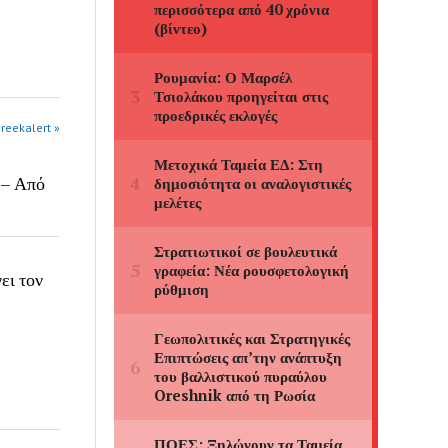
greekalert »
 – Από
ει τον