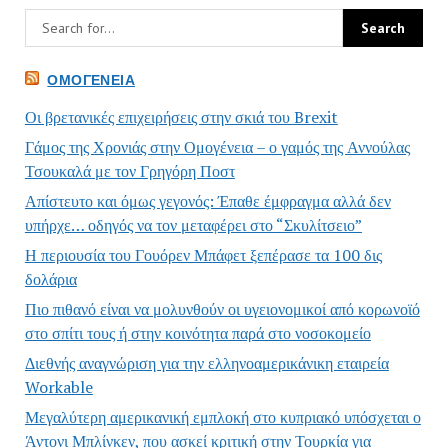
ΟΜΟΓΈΝΕΙΑ
Οι βρετανικές επιχειρήσεις στην σκιά του Brexit
Γάμος της Χρονιάς στην Ομογένεια – ο γαμός της Αννούλας
Τσουκαλά με τον Γρηγόρη Ποστ
Απίστευτο και όμως γεγονός: Έπαθε έμφραγμα αλλά δεν
υπήρχε… οδηγός να τον μεταφέρει στο “Σκυλίτσειο”
Η περιουσία του Γουόρεν Μπάφετ ξεπέρασε τα 100 δις
δολάρια
Πιο πιθανό είναι να μολυνθούν οι υγειονομικοί από κορωνοϊό
στο σπίτι τους ή στην κοινότητα παρά στο νοσοκομείο
Διεθνής αναγνώριση για την ελληνοαμερικάνικη εταιρεία
Workable
Μεγαλύτερη αμερικανική εμπλοκή στο κυπριακό υπόσχεται ο
Άντονι Μπλίνκεν, που ασκεί κριτική στην Τουρκία για