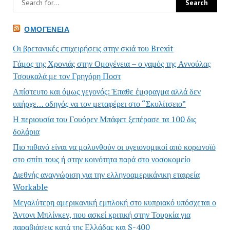
ΟΜΟΓΈΝΕΙΑ
Οι βρετανικές επιχειρήσεις στην σκιά του Brexit
Γάμος της Χρονιάς στην Ομογένεια – ο γαμός της Αννούλας
Τσουκαλά με τον Γρηγόρη Ποστ
Απίστευτο και όμως γεγονός: Έπαθε έμφραγμα αλλά δεν
υπήρχε… οδηγός να τον μεταφέρει στο “Σκυλίτσειο”
Η περιουσία του Γουόρεν Μπάφετ ξεπέρασε τα 100 δις
δολάρια
Πιο πιθανό είναι να μολυνθούν οι υγειονομικοί από κορωνοϊό
στο σπίτι τους ή στην κοινότητα παρά στο νοσοκομείο
Διεθνής αναγνώριση για την ελληνοαμερικάνικη εταιρεία
Workable
Μεγαλύτερη αμερικανική εμπλοκή στο κυπριακό υπόσχεται ο
Άντονι Μπλίνκεν, που ασκεί κριτική στην Τουρκία για
παραβιάσεις κατά της Ελλάδας και S-400