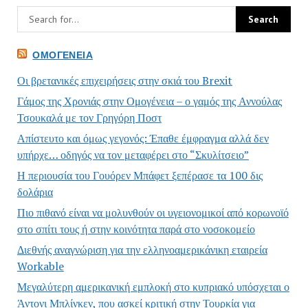
ΟΜΟΓΈΝΕΙΑ
Οι βρετανικές επιχειρήσεις στην σκιά του Brexit
Γάμος της Χρονιάς στην Ομογένεια – ο γαμός της Αννούλας
Τσουκαλά με τον Γρηγόρη Ποστ
Απίστευτο και όμως γεγονός: Έπαθε έμφραγμα αλλά δεν
υπήρχε… οδηγός να τον μεταφέρει στο “Σκυλίτσειο”
Η περιουσία του Γουόρεν Μπάφετ ξεπέρασε τα 100 δις
δολάρια
Πιο πιθανό είναι να μολυνθούν οι υγειονομικοί από κορωνοϊό
στο σπίτι τους ή στην κοινότητα παρά στο νοσοκομείο
Διεθνής αναγνώριση για την ελληνοαμερικάνικη εταιρεία
Workable
Μεγαλύτερη αμερικανική εμπλοκή στο κυπριακό υπόσχεται ο
Άντονι Μπλίνκεν, που ασκεί κριτική στην Τουρκία για