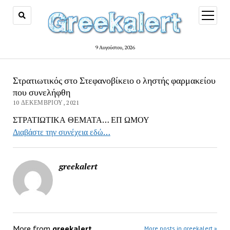
open
menu
9 Αυγούστου, 2026
Στρατιωτικός στο Στεφανοβίκειο ο ληστής φαρμακείου
που συνελήφθη
10 ΔΕΚΕΜΒΡΊΟΥ, 2021
ΣΤΡΑΤΙΩΤΙΚΑ ΘΕΜΑΤΑ… ΕΠ ΩΜΟΥ
Διαβάστε την συνέχεια εδώ…
greekalert
More from
greekalert
More posts in greekalert »