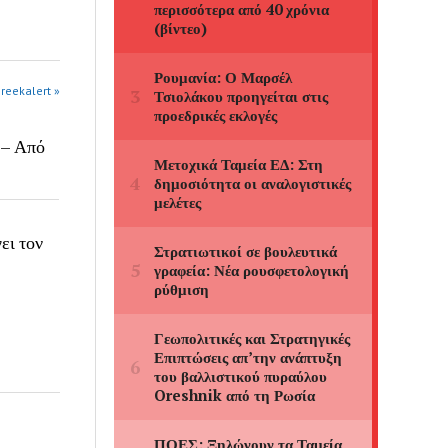
greekalert »
 – Από
ει τον