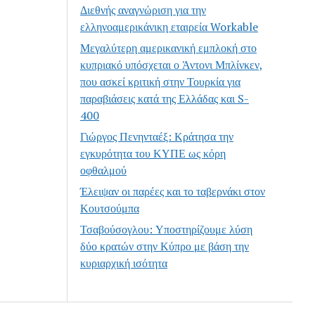
Διεθνής αναγνώριση για την
ελληνοαμερικάνικη εταιρεία Workable
Μεγαλύτερη αμερικανική εμπλοκή στο
κυπριακό υπόσχεται ο Άντονι Μπλίνκεν,
που ασκεί κριτική στην Τουρκία για
παραβιάσεις κατά της Ελλάδας και S-
400
Γιώργος Πενηνταέξ: Κράτησα την
εγκυρότητα του ΚΥΠΕ ως κόρη
οφθαλμού
Έλειψαν οι παρέες και το ταβερνάκι στον
Κουτσούμπα
Τσαβούσογλου: Υποστηρίζουμε λύση
δύο κρατών στην Κύπρο με βάση την
κυριαρχική ισότητα