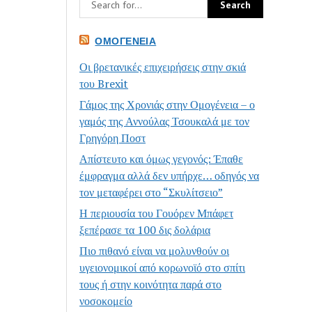
ΟΜΟΓΈΝΕΙΑ
Οι βρετανικές επιχειρήσεις στην σκιά
του Brexit
Γάμος της Χρονιάς στην Ομογένεια – ο
γαμός της Αννούλας Τσουκαλά με τον
Γρηγόρη Ποστ
Απίστευτο και όμως γεγονός: Έπαθε
έμφραγμα αλλά δεν υπήρχε… οδηγός να
τον μεταφέρει στο “Σκυλίτσειο”
Η περιουσία του Γουόρεν Μπάφετ
ξεπέρασε τα 100 δις δολάρια
Πιο πιθανό είναι να μολυνθούν οι
υγειονομικοί από κορωνοϊό στο σπίτι
τους ή στην κοινότητα παρά στο
νοσοκομείο