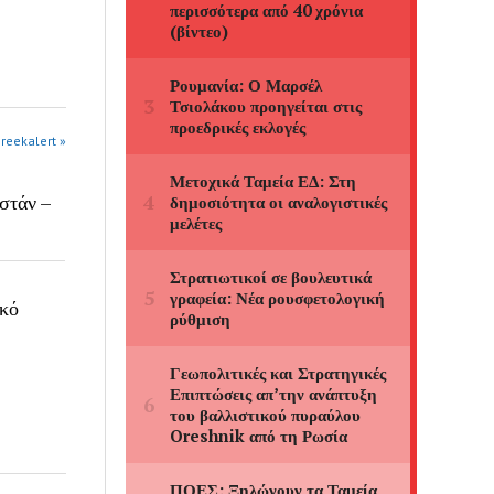
greekalert »
στάν –
ικό