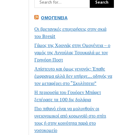
ΟΜΟΓΈΝΕΙΑ
Οι βρετανικές επιχειρήσεις στην σκιά
του Brexit
Γάμος της Χρονιάς στην Ομογένεια – ο
γαμός της Αννούλας Τσουκαλά με τον
Γρηγόρη Ποστ
Απίστευτο και όμως γεγονός: Έπαθε
έμφραγμα αλλά δεν υπήρχε… οδηγός να
τον μεταφέρει στο “Σκυλίτσειο”
Η περιουσία του Γουόρεν Μπάφετ
ξεπέρασε τα 100 δις δολάρια
Πιο πιθανό είναι να μολυνθούν οι
υγειονομικοί από κορωνοϊό στο σπίτι
τους ή στην κοινότητα παρά στο
νοσοκομείο