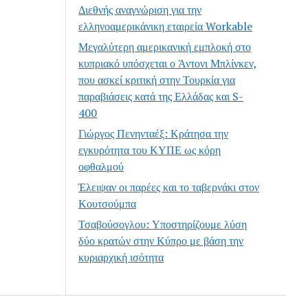
Διεθνής αναγνώριση για την
ελληνοαμερικάνικη εταιρεία Workable
Μεγαλύτερη αμερικανική εμπλοκή στο
κυπριακό υπόσχεται ο Άντονι Μπλίνκεν,
που ασκεί κριτική στην Τουρκία για
παραβιάσεις κατά της Ελλάδας και S-
400
Γιώργος Πενηνταέξ: Κράτησα την
εγκυρότητα του ΚΥΠΕ ως κόρη
οφθαλμού
Έλειψαν οι παρέες και το ταβερνάκι στον
Κουτσούμπα
Τσαβούσογλου: Υποστηρίζουμε λύση
δύο κρατών στην Κύπρο με βάση την
κυριαρχική ισότητα