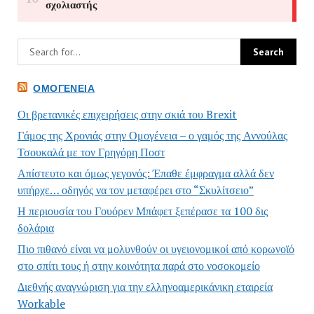
ΟΜΟΓΈΝΕΙΑ
Οι βρετανικές επιχειρήσεις στην σκιά του Brexit
Γάμος της Χρονιάς στην Ομογένεια – ο γαμός της Αννούλας
Τσουκαλά με τον Γρηγόρη Ποστ
Απίστευτο και όμως γεγονός: Έπαθε έμφραγμα αλλά δεν
υπήρχε… οδηγός να τον μεταφέρει στο “Σκυλίτσειο”
Η περιουσία του Γουόρεν Μπάφετ ξεπέρασε τα 100 δις
δολάρια
Πιο πιθανό είναι να μολυνθούν οι υγειονομικοί από κορωνοϊό
στο σπίτι τους ή στην κοινότητα παρά στο νοσοκομείο
Διεθνής αναγνώριση για την ελληνοαμερικάνικη εταιρεία
Workable