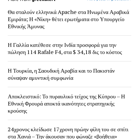
Θα σταλούν ελληνικά Apache στα Ηνωμένα Αραβικά
Εμιράτα; Η «Νίκη» θέτει ερωτήματα στο Υπουργείο
Εθνικής Άμυνας
Η Γαλλία κατέθεσε στην Ινδία προσφορά για την
πώληση 114 Rafale F4, στα $ 34,18 δις το κόστος
Η Τουρκία, η Σαουδική Αραβία και το Πακιστάν
σύναψαν αμυντική συμφωνία
Αποκλειστικό: Το πυραυλικό τείχος της Κύπρου – Η
Εθνική Φρουρά αποκτά ικανότητες στρατηγικής
κρούσης
24χρονος κλείδωσε 17χρονη πρώην φίλη του σε σπίτι
στα Χανιά – Την άκουσαν που φώναζε «βοήθεια»