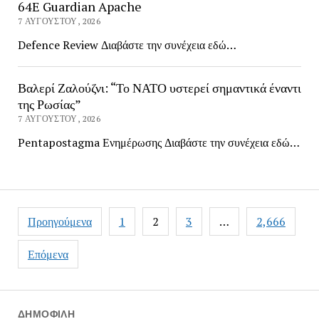
64E Guardian Apache
7 ΑΥΓΟΎΣΤΟΥ, 2026
Defence Review Διαβάστε την συνέχεια εδώ…
Βαλερί Ζαλούζνι: “Το ΝΑΤΟ υστερεί σημαντικά έναντι
της Ρωσίας”
7 ΑΥΓΟΎΣΤΟΥ, 2026
Pentapostagma Ενημέρωσης Διαβάστε την συνέχεια εδώ…
Πλοήγηση
Προηγούμενα
1
2
3
…
2,666
άρθρων
Επόμενα
ΔΗΜΟΦΙΛΉ