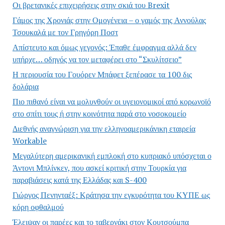
Οι βρετανικές επιχειρήσεις στην σκιά του Brexit
Γάμος της Χρονιάς στην Ομογένεια – ο γαμός της Αννούλας
Τσουκαλά με τον Γρηγόρη Ποστ
Απίστευτο και όμως γεγονός: Έπαθε έμφραγμα αλλά δεν
υπήρχε… οδηγός να τον μεταφέρει στο “Σκυλίτσειο”
Η περιουσία του Γουόρεν Μπάφετ ξεπέρασε τα 100 δις
δολάρια
Πιο πιθανό είναι να μολυνθούν οι υγειονομικοί από κορωνοϊό
στο σπίτι τους ή στην κοινότητα παρά στο νοσοκομείο
Διεθνής αναγνώριση για την ελληνοαμερικάνικη εταιρεία
Workable
Μεγαλύτερη αμερικανική εμπλοκή στο κυπριακό υπόσχεται ο
Άντονι Μπλίνκεν, που ασκεί κριτική στην Τουρκία για
παραβιάσεις κατά της Ελλάδας και S-400
Γιώργος Πενηνταέξ: Κράτησα την εγκυρότητα του ΚΥΠΕ ως
κόρη οφθαλμού
Έλειψαν οι παρέες και το ταβερνάκι στον Κουτσούμπα