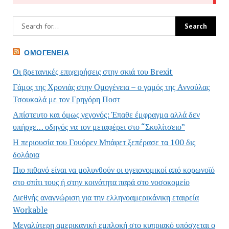
ΟΜΟΓΈΝΕΙΑ
Οι βρετανικές επιχειρήσεις στην σκιά του Brexit
Γάμος της Χρονιάς στην Ομογένεια – ο γαμός της Αννούλας
Τσουκαλά με τον Γρηγόρη Ποστ
Απίστευτο και όμως γεγονός: Έπαθε έμφραγμα αλλά δεν
υπήρχε… οδηγός να τον μεταφέρει στο “Σκυλίτσειο”
Η περιουσία του Γουόρεν Μπάφετ ξεπέρασε τα 100 δις
δολάρια
Πιο πιθανό είναι να μολυνθούν οι υγειονομικοί από κορωνοϊό
στο σπίτι τους ή στην κοινότητα παρά στο νοσοκομείο
Διεθνής αναγνώριση για την ελληνοαμερικάνικη εταιρεία
Workable
Μεγαλύτερη αμερικανική εμπλοκή στο κυπριακό υπόσχεται ο