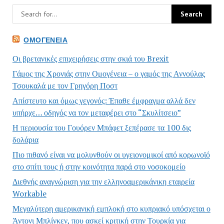
ΟΜΟΓΈΝΕΙΑ
Οι βρετανικές επιχειρήσεις στην σκιά του Brexit
Γάμος της Χρονιάς στην Ομογένεια – ο γαμός της Αννούλας
Τσουκαλά με τον Γρηγόρη Ποστ
Απίστευτο και όμως γεγονός: Έπαθε έμφραγμα αλλά δεν
υπήρχε… οδηγός να τον μεταφέρει στο “Σκυλίτσειο”
Η περιουσία του Γουόρεν Μπάφετ ξεπέρασε τα 100 δις
δολάρια
Πιο πιθανό είναι να μολυνθούν οι υγειονομικοί από κορωνοϊό
στο σπίτι τους ή στην κοινότητα παρά στο νοσοκομείο
Διεθνής αναγνώριση για την ελληνοαμερικάνικη εταιρεία
Workable
Μεγαλύτερη αμερικανική εμπλοκή στο κυπριακό υπόσχεται ο
Άντονι Μπλίνκεν, που ασκεί κριτική στην Τουρκία για