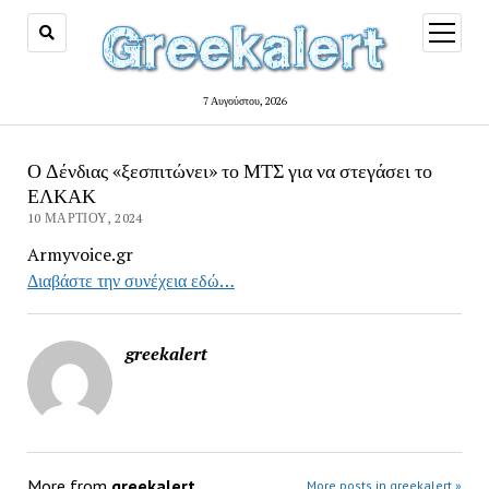
open
menu
7 Αυγούστου, 2026
Ο Δένδιας «ξεσπιτώνει» το ΜΤΣ για να στεγάσει το
ΕΛΚΑΚ
10 ΜΑΡΤΊΟΥ, 2024
Armyvoice.gr
Διαβάστε την συνέχεια εδώ…
greekalert
More from
greekalert
More posts in greekalert »