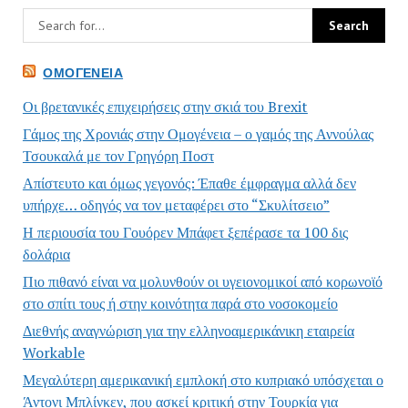
ΟΜΟΓΈΝΕΙΑ
Οι βρετανικές επιχειρήσεις στην σκιά του Brexit
Γάμος της Χρονιάς στην Ομογένεια – ο γαμός της Αννούλας
Τσουκαλά με τον Γρηγόρη Ποστ
Απίστευτο και όμως γεγονός: Έπαθε έμφραγμα αλλά δεν
υπήρχε… οδηγός να τον μεταφέρει στο “Σκυλίτσειο”
Η περιουσία του Γουόρεν Μπάφετ ξεπέρασε τα 100 δις
δολάρια
Πιο πιθανό είναι να μολυνθούν οι υγειονομικοί από κορωνοϊό
στο σπίτι τους ή στην κοινότητα παρά στο νοσοκομείο
Διεθνής αναγνώριση για την ελληνοαμερικάνικη εταιρεία
Workable
Μεγαλύτερη αμερικανική εμπλοκή στο κυπριακό υπόσχεται ο
Άντονι Μπλίνκεν, που ασκεί κριτική στην Τουρκία για