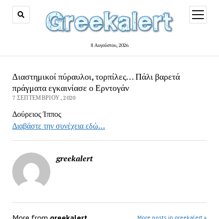
open
menu
8 Αυγούστου, 2026
Διαστημικοί πύραυλοι, τορπίλες… Πάλι βαρετά
πράγματα εγκαινίασε ο Ερντογάν
7 ΣΕΠΤΕΜΒΡΊΟΥ, 2020
Δούρειος Ίππος
Διαβάστε την συνέχεια εδώ…
greekalert
More from
greekalert
More posts in greekalert »