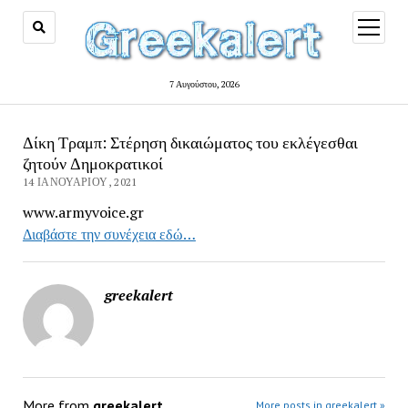
open
menu
7 Αυγούστου, 2026
Δίκη Τραμπ: Στέρηση δικαιώματος του εκλέγεσθαι
ζητούν Δημοκρατικοί
14 ΙΑΝΟΥΑΡΊΟΥ, 2021
www.armyvoice.gr
Διαβάστε την συνέχεια εδώ…
greekalert
More from
greekalert
More posts in greekalert »