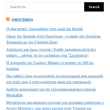
ΟΜΟΓΈΝΕΙΑ
Οι βρετανικές επιχειρήσεις στην σκιά του Brexit
Γάμος της Χρονιάς στην Ομογένεια – ο γαμός της Αννούλας
Τσουκαλά με τον Γρηγόρη Ποστ
Απίστευτο και όμως γεγονός: Έπαθε έμφραγμα αλλά δεν
υπήρχε… οδηγός να τον μεταφέρει στο “Σκυλίτσειο”
Η περιουσία του Γουόρεν Μπάφετ ξεπέρασε τα 100 δις
δολάρια
Πιο πιθανό είναι να μολυνθούν οι υγειονομικοί από κορωνοϊό
στο σπίτι τους ή στην κοινότητα παρά στο νοσοκομείο
Διεθνής αναγνώριση για την ελληνοαμερικάνικη εταιρεία
Workable
Μεγαλύτερη αμερικανική εμπλοκή στο κυπριακό υπόσχεται ο
Άντονι Μπλίνκεν, που ασκεί κριτική στην Τουρκία για