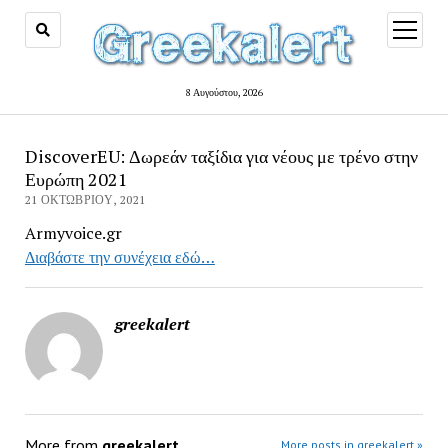
open
menu
8 Αυγούστου, 2026
DiscoverEU: Δωρεάν ταξίδια για νέους με τρένο στην
Ευρώπη 2021
21 ΟΚΤΩΒΡΊΟΥ, 2021
Armyvoice.gr
Διαβάστε την συνέχεια εδώ…
greekalert
More from
greekalert
More posts in greekalert »