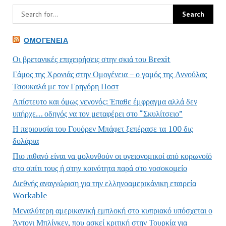
ΟΜΟΓΈΝΕΙΑ
Οι βρετανικές επιχειρήσεις στην σκιά του Brexit
Γάμος της Χρονιάς στην Ομογένεια – ο γαμός της Αννούλας
Τσουκαλά με τον Γρηγόρη Ποστ
Απίστευτο και όμως γεγονός: Έπαθε έμφραγμα αλλά δεν
υπήρχε… οδηγός να τον μεταφέρει στο “Σκυλίτσειο”
Η περιουσία του Γουόρεν Μπάφετ ξεπέρασε τα 100 δις
δολάρια
Πιο πιθανό είναι να μολυνθούν οι υγειονομικοί από κορωνοϊό
στο σπίτι τους ή στην κοινότητα παρά στο νοσοκομείο
Διεθνής αναγνώριση για την ελληνοαμερικάνικη εταιρεία
Workable
Μεγαλύτερη αμερικανική εμπλοκή στο κυπριακό υπόσχεται ο
Άντονι Μπλίνκεν, που ασκεί κριτική στην Τουρκία για