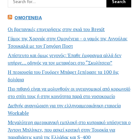
ΟΜΟΓΈΝΕΙΑ
Οι βρετανικές επιχειρήσεις στην σκιά του Brexit
Γάμος της Χρονιάς στην Ομογένεια – ο γαμός της Αννούλας
Τσουκαλά με τον Γρηγόρη Ποστ
Απίστευτο και όμως γεγονός: Έπαθε έμφραγμα αλλά δεν
υπήρχε… οδηγός να τον μεταφέρει στο “Σκυλίτσειο”
Η περιουσία του Γουόρεν Μπάφετ ξεπέρασε τα 100 δις
δολάρια
Πιο πιθανό είναι να μολυνθούν οι υγειονομικοί από κορωνοϊό
στο σπίτι τους ή στην κοινότητα παρά στο νοσοκομείο
Διεθνής αναγνώριση για την ελληνοαμερικάνικη εταιρεία
Workable
Μεγαλύτερη αμερικανική εμπλοκή στο κυπριακό υπόσχεται ο
Άντονι Μπλίνκεν, που ασκεί κριτική στην Τουρκία για
παραβιάσεις κατά της Ελλάδας και S-400