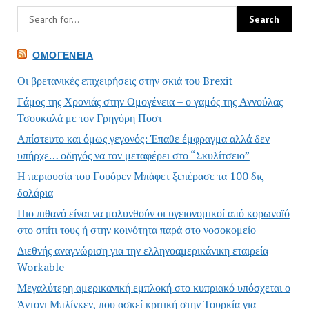
ΟΜΟΓΈΝΕΙΑ
Οι βρετανικές επιχειρήσεις στην σκιά του Brexit
Γάμος της Χρονιάς στην Ομογένεια – ο γαμός της Αννούλας
Τσουκαλά με τον Γρηγόρη Ποστ
Απίστευτο και όμως γεγονός: Έπαθε έμφραγμα αλλά δεν
υπήρχε… οδηγός να τον μεταφέρει στο “Σκυλίτσειο”
Η περιουσία του Γουόρεν Μπάφετ ξεπέρασε τα 100 δις
δολάρια
Πιο πιθανό είναι να μολυνθούν οι υγειονομικοί από κορωνοϊό
στο σπίτι τους ή στην κοινότητα παρά στο νοσοκομείο
Διεθνής αναγνώριση για την ελληνοαμερικάνικη εταιρεία
Workable
Μεγαλύτερη αμερικανική εμπλοκή στο κυπριακό υπόσχεται ο
Άντονι Μπλίνκεν, που ασκεί κριτική στην Τουρκία για