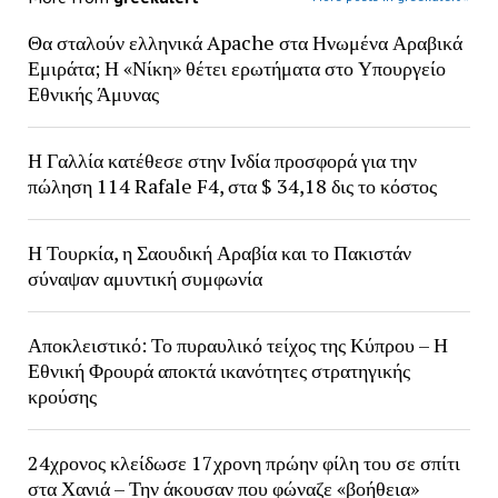
Θα σταλούν ελληνικά Apache στα Ηνωμένα Αραβικά
Εμιράτα; Η «Νίκη» θέτει ερωτήματα στο Υπουργείο
Εθνικής Άμυνας
Η Γαλλία κατέθεσε στην Ινδία προσφορά για την
πώληση 114 Rafale F4, στα $ 34,18 δις το κόστος
Η Τουρκία, η Σαουδική Αραβία και το Πακιστάν
σύναψαν αμυντική συμφωνία
Αποκλειστικό: Το πυραυλικό τείχος της Κύπρου – Η
Εθνική Φρουρά αποκτά ικανότητες στρατηγικής
κρούσης
24χρονος κλείδωσε 17χρονη πρώην φίλη του σε σπίτι
στα Χανιά – Την άκουσαν που φώναζε «βοήθεια»