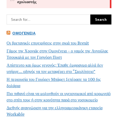
ΟΜΟΓΈΝΕΙΑ
Οι βρετανικές επιχειρήσεις στην σκιά του Brexit
Γάμος της Χρονιάς στην Ομογένεια – ο γαμός της Αννούλας
Τσουκαλά με τον Γρηγόρη Ποστ
Απίστευτο και όμως γεγονός: Έπαθε έμφραγμα αλλά δεν
υπήρχε… οδηγός να τον μεταφέρει στο “Σκυλίτσειο”
Η περιουσία του Γουόρεν Μπάφετ ξεπέρασε τα 100 δις
δολάρια
Πιο πιθανό είναι να μολυνθούν οι υγειονομικοί από κορωνοϊό
στο σπίτι τους ή στην κοινότητα παρά στο νοσοκομείο
Διεθνής αναγνώριση για την ελληνοαμερικάνικη εταιρεία
Workable