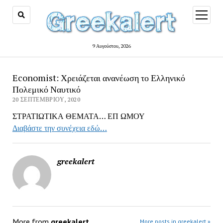
open
menu
9 Αυγούστου, 2026
Economist: Χρειάζεται ανανέωση το Ελληνικό
Πολεμικό Ναυτικό
20 ΣΕΠΤΕΜΒΡΊΟΥ, 2020
ΣΤΡΑΤΙΩΤΙΚΑ ΘΕΜΑΤΑ… ΕΠ ΩΜΟΥ
Διαβάστε την συνέχεια εδώ…
greekalert
More from
greekalert
More posts in greekalert »