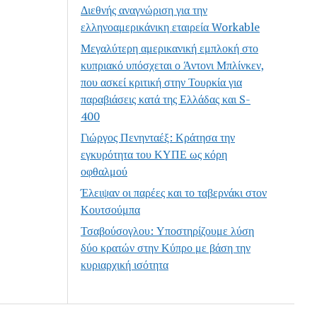
Διεθνής αναγνώριση για την
ελληνοαμερικάνικη εταιρεία Workable
Μεγαλύτερη αμερικανική εμπλοκή στο
κυπριακό υπόσχεται ο Άντονι Μπλίνκεν,
που ασκεί κριτική στην Τουρκία για
παραβιάσεις κατά της Ελλάδας και S-
400
Γιώργος Πενηνταέξ: Κράτησα την
εγκυρότητα του ΚΥΠΕ ως κόρη
οφθαλμού
Έλειψαν οι παρέες και το ταβερνάκι στον
Κουτσούμπα
Τσαβούσογλου: Υποστηρίζουμε λύση
δύο κρατών στην Κύπρο με βάση την
κυριαρχική ισότητα