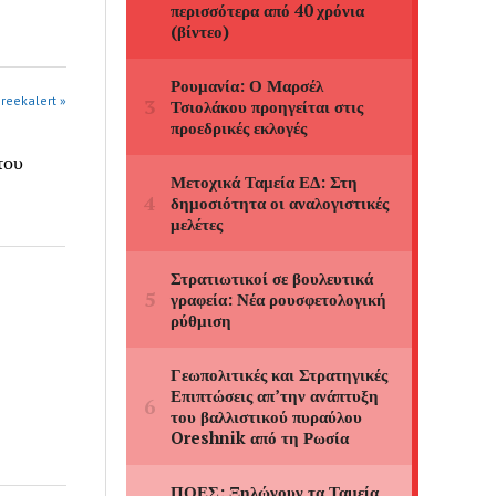
greekalert »
του