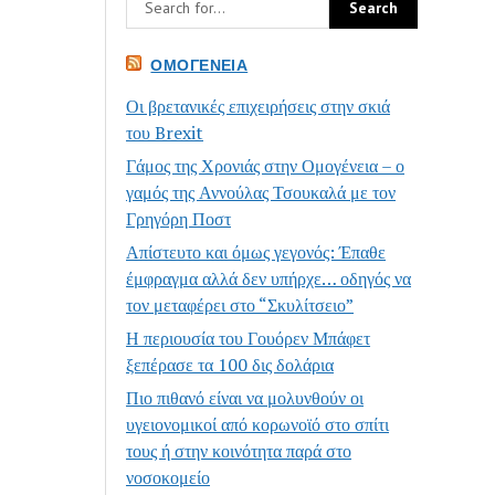
ΟΜΟΓΈΝΕΙΑ
Οι βρετανικές επιχειρήσεις στην σκιά
του Brexit
Γάμος της Χρονιάς στην Ομογένεια – ο
γαμός της Αννούλας Τσουκαλά με τον
Γρηγόρη Ποστ
Απίστευτο και όμως γεγονός: Έπαθε
έμφραγμα αλλά δεν υπήρχε… οδηγός να
τον μεταφέρει στο “Σκυλίτσειο”
Η περιουσία του Γουόρεν Μπάφετ
ξεπέρασε τα 100 δις δολάρια
Πιο πιθανό είναι να μολυνθούν οι
υγειονομικοί από κορωνοϊό στο σπίτι
τους ή στην κοινότητα παρά στο
νοσοκομείο