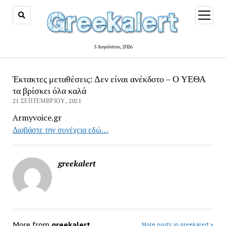
open
menu
5 Αυγούστου, 2026
Έκτακτες μεταθέσεις: Δεν είναι ανέκδοτο – Ο ΥΕΘΑ
τα βρίσκει όλα καλά
21 ΣΕΠΤΕΜΒΡΊΟΥ, 2021
Armyvoice.gr
Διαβάστε την συνέχεια εδώ…
greekalert
More from
greekalert
More posts in greekalert »