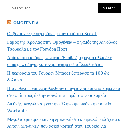
ΟΜΟΓΈΝΕΙΑ
Οι βρετανικές επιχειρήσεις στην σκιά του Brexit
Γάμος της Χρονιάς στην Ομογένεια – ο γαμός της Αννούλας
Τσουκαλά με τον Γρηγόρη Ποστ
Απίστευτο και όμως γεγονός: Έπαθε έμφραγμα αλλά δεν
υπήρχε… οδηγός να τον μεταφέρει στο “Σκυλίτσειο”
Η περιουσία του Γουόρεν Μπάφετ ξεπέρασε τα 100 δις
δολάρια
Πιο πιθανό είναι να μολυνθούν οι υγειονομικοί από κορωνοϊό
στο σπίτι τους ή στην κοινότητα παρά στο νοσοκομείο
Διεθνής αναγνώριση για την ελληνοαμερικάνικη εταιρεία
Workable
Μεγαλύτερη αμερικανική εμπλοκή στο κυπριακό υπόσχεται ο
Άντονι Μπλίνκεν, που ασκεί κριτική στην Τουρκία για