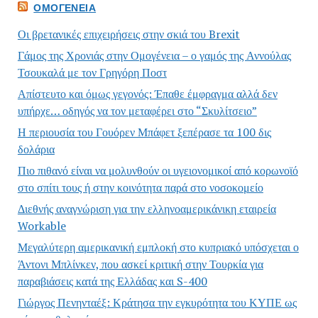
ΟΜΟΓΈΝΕΙΑ
Οι βρετανικές επιχειρήσεις στην σκιά του Brexit
Γάμος της Χρονιάς στην Ομογένεια – ο γαμός της Αννούλας
Τσουκαλά με τον Γρηγόρη Ποστ
Απίστευτο και όμως γεγονός: Έπαθε έμφραγμα αλλά δεν
υπήρχε… οδηγός να τον μεταφέρει στο “Σκυλίτσειο”
Η περιουσία του Γουόρεν Μπάφετ ξεπέρασε τα 100 δις
δολάρια
Πιο πιθανό είναι να μολυνθούν οι υγειονομικοί από κορωνοϊό
στο σπίτι τους ή στην κοινότητα παρά στο νοσοκομείο
Διεθνής αναγνώριση για την ελληνοαμερικάνικη εταιρεία
Workable
Μεγαλύτερη αμερικανική εμπλοκή στο κυπριακό υπόσχεται ο
Άντονι Μπλίνκεν, που ασκεί κριτική στην Τουρκία για
παραβιάσεις κατά της Ελλάδας και S-400
Γιώργος Πενηνταέξ: Κράτησα την εγκυρότητα του ΚΥΠΕ ως