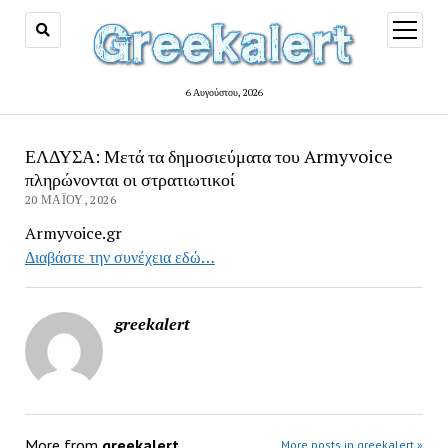
open
menu
6 Αυγούστου, 2026
ΕΛΔΥΣΑ: Μετά τα δημοσιεύματα του Armyvoice
πληρώνονται οι στρατιωτικοί
20 ΜΑΪ́ΟΥ, 2026
Armyvoice.gr
Διαβάστε την συνέχεια εδώ…
greekalert
More from
greekalert
More posts in greekalert »