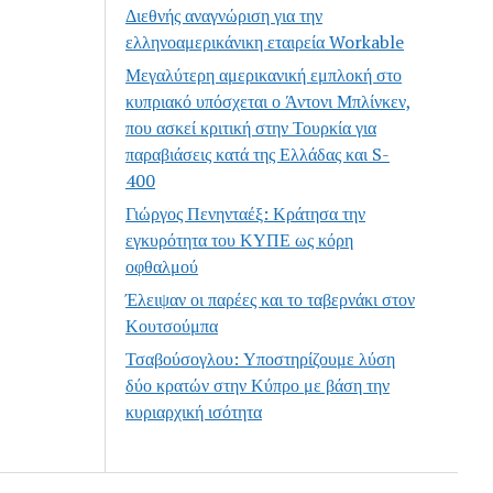
Διεθνής αναγνώριση για την
ελληνοαμερικάνικη εταιρεία Workable
Μεγαλύτερη αμερικανική εμπλοκή στο
κυπριακό υπόσχεται ο Άντονι Μπλίνκεν,
που ασκεί κριτική στην Τουρκία για
παραβιάσεις κατά της Ελλάδας και S-
400
Γιώργος Πενηνταέξ: Κράτησα την
εγκυρότητα του ΚΥΠΕ ως κόρη
οφθαλμού
Έλειψαν οι παρέες και το ταβερνάκι στον
Κουτσούμπα
Τσαβούσογλου: Υποστηρίζουμε λύση
δύο κρατών στην Κύπρο με βάση την
κυριαρχική ισότητα