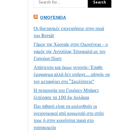
ΟΜΟΓΈΝΕΙΑ
Οι βρετανικές επιχειρήσεις στην σκιά
του Brexit
Γάμος της Χρονιάς στην Ομογένεια – ο
γαμός της Αννούλας Τσουκαλά με τον
Γρηγόρη Ποστ
Απίστευτο και όμως γεγονός: Έπαθε
έμφραγμα αλλά δεν υπήρχε… οδηγός να
τον μεταφέρει στο “Σκυλίτσειο”
Η περιουσία του Γουόρεν Μπάφετ
ξεπέρασε τα 100 δις δολάρια
Πιο πιθανό είναι να μολυνθούν οι
υγειονομικοί από κορωνοϊό στο σπίτι
τους ή στην κοινότητα παρά στο
νοσοκομείο