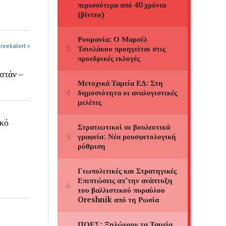
greekalert »
στάν –
ικό