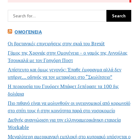
ΟΜΟΓΈΝΕΙΑ
Οι βρετανικές επιχειρήσεις στην σκιά του Brexit
Γάμος της Χρονιάς στην Ομογένεια – ο γαμός της Αννούλας
Τσουκαλά με τον Γρηγόρη Ποστ
Απίστευτο και όμως γεγονός: Έπαθε έμφραγμα αλλά δεν
υπήρχε… οδηγός να τον μεταφέρει στο “Σκυλίτσειο”
Η περιουσία του Γουόρεν Μπάφετ ξεπέρασε τα 100 δις
δολάρια
Πιο πιθανό είναι να μολυνθούν οι υγειονομικοί από κορωνοϊό
στο σπίτι τους ή στην κοινότητα παρά στο νοσοκομείο
Διεθνής αναγνώριση για την ελληνοαμερικάνικη εταιρεία
Workable
Μεγαλύτερη αμερικανική εμπλοκή στο κυπριακό υπόσχεται ο