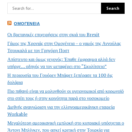
ΟΜΟΓΈΝΕΙΑ
Οι βρετανικές επιχειρήσεις στην σκιά του Brexit
Γάμος της Χρονιάς στην Ομογένεια – ο γαμός της Αννούλας
Τσουκαλά με τον Γρηγόρη Ποστ
Απίστευτο και όμως γεγονός: Έπαθε έμφραγμα αλλά δεν
υπήρχε… οδηγός να τον μεταφέρει στο “Σκυλίτσειο”
Η περιουσία του Γουόρεν Μπάφετ ξεπέρασε τα 100 δις
δολάρια
Πιο πιθανό είναι να μολυνθούν οι υγειονομικοί από κορωνοϊό
στο σπίτι τους ή στην κοινότητα παρά στο νοσοκομείο
Διεθνής αναγνώριση για την ελληνοαμερικάνικη εταιρεία
Workable
Μεγαλύτερη αμερικανική εμπλοκή στο κυπριακό υπόσχεται ο
Άντονι Μπλίνκεν, που ασκεί κριτική στην Τουρκία για