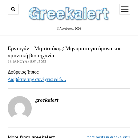
open
menu
8 Αυγούστου, 2026
Ερντογάν – Μητσοτάκης: Μηνύματα για άμυνα και
αμυντική βιομηχανία
16 ΙΑΝΟΥΑΡΊΟΥ, 2022
Δούρειος Ίππος
Διαβάστε την συνέχεια εδώ…
greekalert
More from
greekalert
More posts in greekalert »