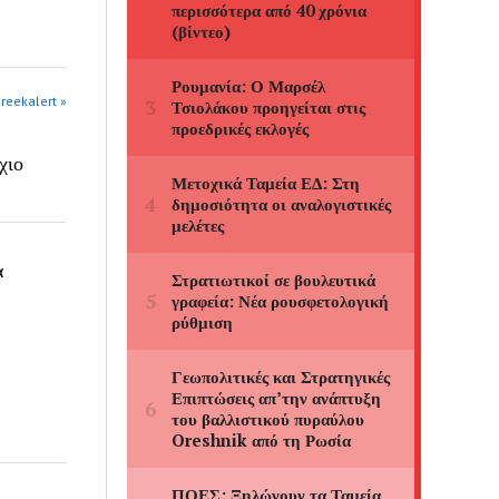
greekalert »
χιο
α