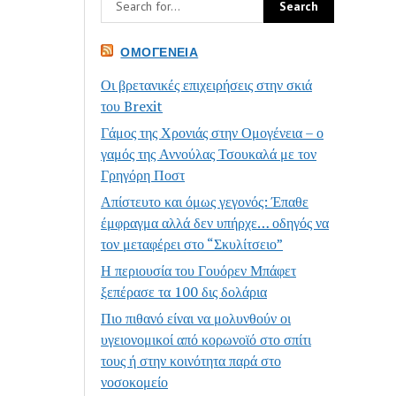
ΟΜΟΓΈΝΕΙΑ
Οι βρετανικές επιχειρήσεις στην σκιά
του Brexit
Γάμος της Χρονιάς στην Ομογένεια – ο
γαμός της Αννούλας Τσουκαλά με τον
Γρηγόρη Ποστ
Απίστευτο και όμως γεγονός: Έπαθε
έμφραγμα αλλά δεν υπήρχε… οδηγός να
τον μεταφέρει στο “Σκυλίτσειο”
Η περιουσία του Γουόρεν Μπάφετ
ξεπέρασε τα 100 δις δολάρια
Πιο πιθανό είναι να μολυνθούν οι
υγειονομικοί από κορωνοϊό στο σπίτι
τους ή στην κοινότητα παρά στο
νοσοκομείο