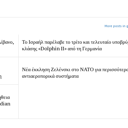
More posts in 
ίβανο,
Το Ισραήλ παρέλαβε το τρίτο και τελευταίο υποβρύ
κλάσης «Dolphin II» από τη Γερμανία
Νέα έκκληση Ζελένσκι στο ΝΑΤΟ για περισσότερ
η
αντιαεροπορικά συστήματα
ήθεια
rdian