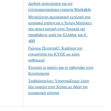
Διεθνής αναγνώριση για την
ελληνοαμερικάνικη εταιρεία Workable
Μεγαλύτερη αμερικανική εμπλοκή στο
κυπριακό υπόσχεται ο Άντονι Μπλίνκεν,
που ασκεί κριτική στην Τουρκία για
παραβιάσεις κατά της Ελλάδας και S-
400
Γιώργος Πενηνταέξ: Κράτησα την
εγκυρότητα του ΚΥΠΕ ως κόρη
οφθαλμού
Έλειψαν οι παρέες και το ταβερνάκι στον
Κουτσούμπα
Τσαβούσογλου: Υποστηρίζουμε λύση
δύο κρατών στην Κύπρο με βάση την
κυριαρχική ισότητα