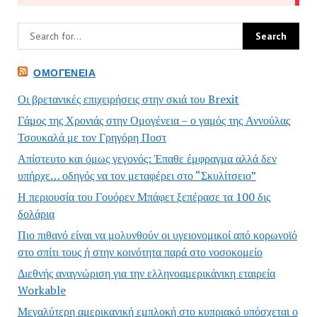
ΟΜΟΓΈΝΕΙΑ
Οι βρετανικές επιχειρήσεις στην σκιά του Brexit
Γάμος της Χρονιάς στην Ομογένεια – ο γαμός της Αννούλας
Τσουκαλά με τον Γρηγόρη Ποστ
Απίστευτο και όμως γεγονός: Έπαθε έμφραγμα αλλά δεν
υπήρχε… οδηγός να τον μεταφέρει στο “Σκυλίτσειο”
Η περιουσία του Γουόρεν Μπάφετ ξεπέρασε τα 100 δις
δολάρια
Πιο πιθανό είναι να μολυνθούν οι υγειονομικοί από κορωνοϊό
στο σπίτι τους ή στην κοινότητα παρά στο νοσοκομείο
Διεθνής αναγνώριση για την ελληνοαμερικάνικη εταιρεία
Workable
Μεγαλύτερη αμερικανική εμπλοκή στο κυπριακό υπόσχεται ο