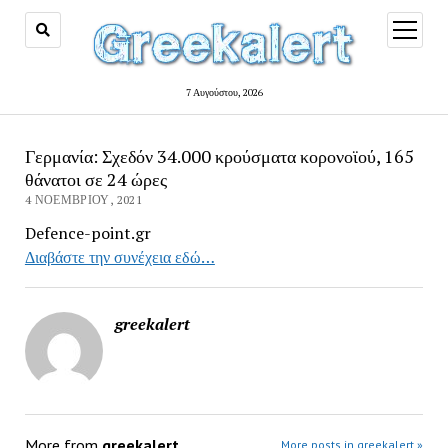
open
menu
7 Αυγούστου, 2026
Γερμανία: Σχεδόν 34.000 κρούσματα κορονοϊού, 165
θάνατοι σε 24 ώρες
4 ΝΟΕΜΒΡΊΟΥ, 2021
Defence-point.gr
Διαβάστε την συνέχεια εδώ…
greekalert
More from
greekalert
More posts in greekalert »