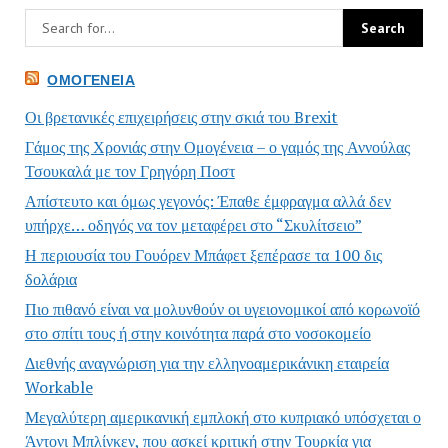
ΟΜΟΓΈΝΕΙΑ
Οι βρετανικές επιχειρήσεις στην σκιά του Brexit
Γάμος της Χρονιάς στην Ομογένεια – ο γαμός της Αννούλας
Τσουκαλά με τον Γρηγόρη Ποστ
Απίστευτο και όμως γεγονός: Έπαθε έμφραγμα αλλά δεν
υπήρχε… οδηγός να τον μεταφέρει στο “Σκυλίτσειο”
Η περιουσία του Γουόρεν Μπάφετ ξεπέρασε τα 100 δις
δολάρια
Πιο πιθανό είναι να μολυνθούν οι υγειονομικοί από κορωνοϊό
στο σπίτι τους ή στην κοινότητα παρά στο νοσοκομείο
Διεθνής αναγνώριση για την ελληνοαμερικάνικη εταιρεία
Workable
Μεγαλύτερη αμερικανική εμπλοκή στο κυπριακό υπόσχεται ο
Άντονι Μπλίνκεν, που ασκεί κριτική στην Τουρκία για