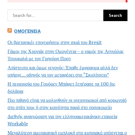
ΟΜΟΓΈΝΕΙΑ
Οι βρετανικές επιχειρήσεις στην σκιά του Brexit
Γάμος της Χρονιάς στην Ομογένεια – ο γαμός της Αννούλας
Τσουκαλά με τον Γρηγόρη Ποστ
Απίστευτο και όμως γεγονός: Έπαθε έμφραγμα αλλά δεν
υπήρχε… οδηγός να τον μεταφέρει στο “Σκυλίτσειο”
Η περιουσία του Γουόρεν Μπάφετ ξεπέρασε τα 100 δις
δολάρια
Πιο πιθανό είναι να μολυνθούν οι υγειονομικοί από κορωνοϊό
στο σπίτι τους ή στην κοινότητα παρά στο νοσοκομείο
Διεθνής αναγνώριση για την ελληνοαμερικάνικη εταιρεία
Workable
Μεγαλύτερη αμερικανική εμπλοκή στο κυπριακό υπόσχεται ο