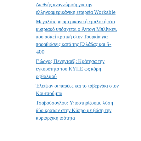
Διεθνής αναγνώριση για την
ελληνοαμερικάνικη εταιρεία Workable
Μεγαλύτερη αμερικανική εμπλοκή στο
κυπριακό υπόσχεται ο Άντονι Μπλίνκεν,
που ασκεί κριτική στην Τουρκία για
παραβιάσεις κατά της Ελλάδας και S-
400
Γιώργος Πενηνταέξ: Κράτησα την
εγκυρότητα του ΚΥΠΕ ως κόρη
οφθαλμού
Έλειψαν οι παρέες και το ταβερνάκι στον
Κουτσούμπα
Τσαβούσογλου: Υποστηρίζουμε λύση
δύο κρατών στην Κύπρο με βάση την
κυριαρχική ισότητα