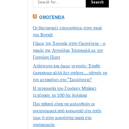
ΟΜΟΓΈΝΕΙΑ
Οι βρετανικές επιχειρήσεις στην σκιά
του Brexit
Γάμος της Χρονιάς στην Ομογένεια – ο
γαμός της Αννούλας Τσουκαλά με τον
Γρηγόρη Ποστ
Απίστευτο και όμως γεγονός: Έπαθε
έμφραγμα αλλά δεν υπήρχε… οδηγός να
τον μεταφέρει στο “Σκυλίτσειο”
Η περιουσία του Γουόρεν Μπάφετ
ξεπέρασε τα 100 δις δολάρια
Πιο πιθανό είναι να μολυνθούν οι
υγειονομικοί από κορωνοϊό στο σπίτι
τους ή στην κοινότητα παρά στο
νοσοκομείο