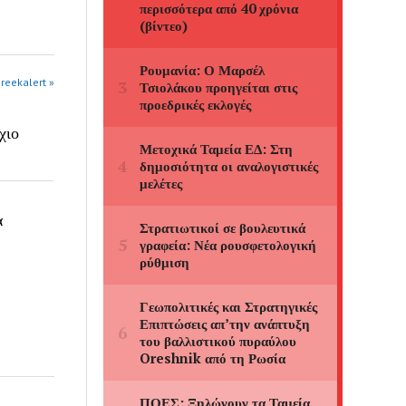
greekalert »
χιο
α