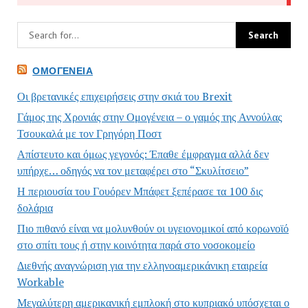
ΟΜΟΓΈΝΕΙΑ
Οι βρετανικές επιχειρήσεις στην σκιά του Brexit
Γάμος της Χρονιάς στην Ομογένεια – ο γαμός της Αννούλας
Τσουκαλά με τον Γρηγόρη Ποστ
Απίστευτο και όμως γεγονός: Έπαθε έμφραγμα αλλά δεν
υπήρχε… οδηγός να τον μεταφέρει στο “Σκυλίτσειο”
Η περιουσία του Γουόρεν Μπάφετ ξεπέρασε τα 100 δις
δολάρια
Πιο πιθανό είναι να μολυνθούν οι υγειονομικοί από κορωνοϊό
στο σπίτι τους ή στην κοινότητα παρά στο νοσοκομείο
Διεθνής αναγνώριση για την ελληνοαμερικάνικη εταιρεία
Workable
Μεγαλύτερη αμερικανική εμπλοκή στο κυπριακό υπόσχεται ο