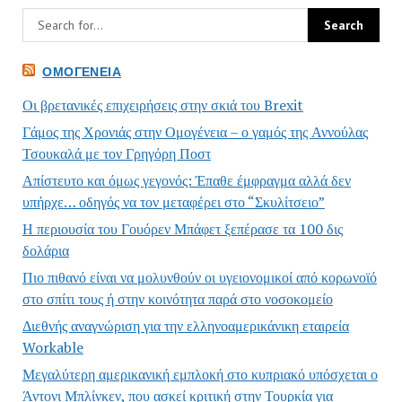
ΟΜΟΓΈΝΕΙΑ
Οι βρετανικές επιχειρήσεις στην σκιά του Brexit
Γάμος της Χρονιάς στην Ομογένεια – ο γαμός της Αννούλας
Τσουκαλά με τον Γρηγόρη Ποστ
Απίστευτο και όμως γεγονός: Έπαθε έμφραγμα αλλά δεν
υπήρχε… οδηγός να τον μεταφέρει στο “Σκυλίτσειο”
Η περιουσία του Γουόρεν Μπάφετ ξεπέρασε τα 100 δις
δολάρια
Πιο πιθανό είναι να μολυνθούν οι υγειονομικοί από κορωνοϊό
στο σπίτι τους ή στην κοινότητα παρά στο νοσοκομείο
Διεθνής αναγνώριση για την ελληνοαμερικάνικη εταιρεία
Workable
Μεγαλύτερη αμερικανική εμπλοκή στο κυπριακό υπόσχεται ο
Άντονι Μπλίνκεν, που ασκεί κριτική στην Τουρκία για