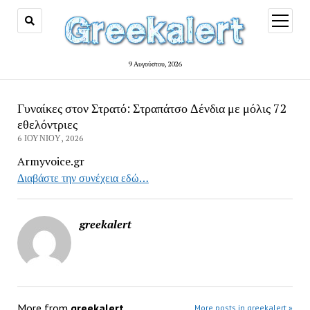
open
menu
9 Αυγούστου, 2026
Γυναίκες στον Στρατό: Στραπάτσο Δένδια με μόλις 72
εθελόντριες
6 ΙΟΥΝΊΟΥ, 2026
Armyvoice.gr
Διαβάστε την συνέχεια εδώ…
greekalert
More from
greekalert
More posts in greekalert »