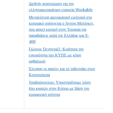
Διεθνής αναγνώριση για την
ελληνοαμερικάνικη εταιρεία Workable
Μεγαλύτερη αμερικανική εμπλοκή στο
κυπριακό υπόσχεται ο Άντονι Μπλίνκεν,
που ασκεί κριτική στην Τουρκία για
παραβιάσεις κατά της Ελλάδας και S-
400
Γιώργος Πενηνταέξ: Κράτησα την
εγκυρότητα του ΚΥΠΕ ως κόρη
οφθαλμού
Έλειψαν οι παρέες και το ταβερνάκι στον
Κουτσούμπα
Τσαβούσογλου: Υποστηρίζουμε λύση
δύο κρατών στην Κύπρο με βάση την
κυριαρχική ισότητα