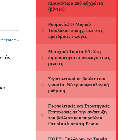
greekalert »
στάν –
ικό