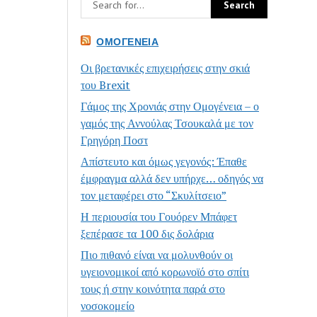
ΟΜΟΓΈΝΕΙΑ
Οι βρετανικές επιχειρήσεις στην σκιά
του Brexit
Γάμος της Χρονιάς στην Ομογένεια – ο
γαμός της Αννούλας Τσουκαλά με τον
Γρηγόρη Ποστ
Απίστευτο και όμως γεγονός: Έπαθε
έμφραγμα αλλά δεν υπήρχε… οδηγός να
τον μεταφέρει στο “Σκυλίτσειο”
Η περιουσία του Γουόρεν Μπάφετ
ξεπέρασε τα 100 δις δολάρια
Πιο πιθανό είναι να μολυνθούν οι
υγειονομικοί από κορωνοϊό στο σπίτι
τους ή στην κοινότητα παρά στο
νοσοκομείο