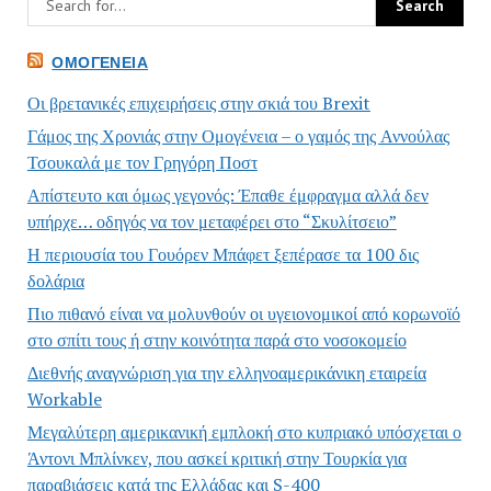
ΟΜΟΓΈΝΕΙΑ
Οι βρετανικές επιχειρήσεις στην σκιά του Brexit
Γάμος της Χρονιάς στην Ομογένεια – ο γαμός της Αννούλας
Τσουκαλά με τον Γρηγόρη Ποστ
Απίστευτο και όμως γεγονός: Έπαθε έμφραγμα αλλά δεν
υπήρχε… οδηγός να τον μεταφέρει στο “Σκυλίτσειο”
Η περιουσία του Γουόρεν Μπάφετ ξεπέρασε τα 100 δις
δολάρια
Πιο πιθανό είναι να μολυνθούν οι υγειονομικοί από κορωνοϊό
στο σπίτι τους ή στην κοινότητα παρά στο νοσοκομείο
Διεθνής αναγνώριση για την ελληνοαμερικάνικη εταιρεία
Workable
Μεγαλύτερη αμερικανική εμπλοκή στο κυπριακό υπόσχεται ο
Άντονι Μπλίνκεν, που ασκεί κριτική στην Τουρκία για
παραβιάσεις κατά της Ελλάδας και S-400