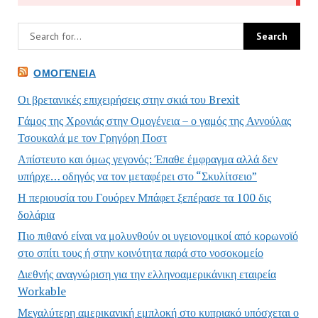
ΟΜΟΓΈΝΕΙΑ
Οι βρετανικές επιχειρήσεις στην σκιά του Brexit
Γάμος της Χρονιάς στην Ομογένεια – ο γαμός της Αννούλας
Τσουκαλά με τον Γρηγόρη Ποστ
Απίστευτο και όμως γεγονός: Έπαθε έμφραγμα αλλά δεν
υπήρχε… οδηγός να τον μεταφέρει στο “Σκυλίτσειο”
Η περιουσία του Γουόρεν Μπάφετ ξεπέρασε τα 100 δις
δολάρια
Πιο πιθανό είναι να μολυνθούν οι υγειονομικοί από κορωνοϊό
στο σπίτι τους ή στην κοινότητα παρά στο νοσοκομείο
Διεθνής αναγνώριση για την ελληνοαμερικάνικη εταιρεία
Workable
Μεγαλύτερη αμερικανική εμπλοκή στο κυπριακό υπόσχεται ο